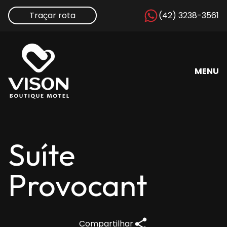
Traçar rota
(42) 3238-3561
MENU
Suíte
Provocant
Compartilhar