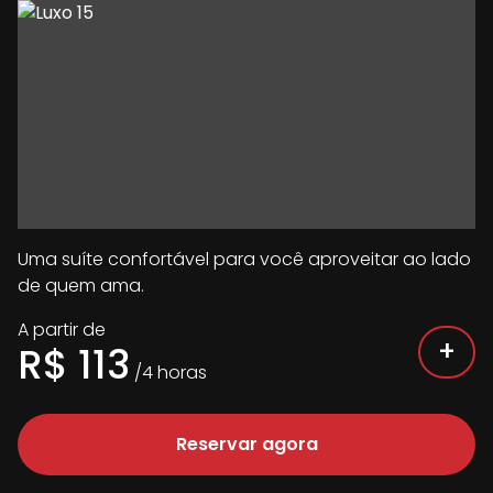
Uma suíte confortável para você aproveitar ao lado
de quem ama.
A partir de
+
R$
113
/
4
horas
Reservar agora