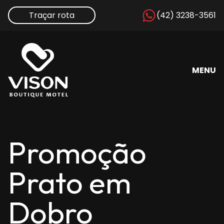
Traçar rota
(42) 3238-3561
MENU
Promoção
Prato em
Dobro