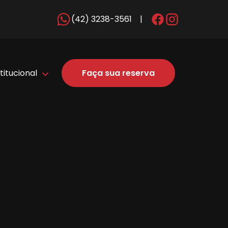
(42) 3238-3561
|
titucional
Faça sua reserva